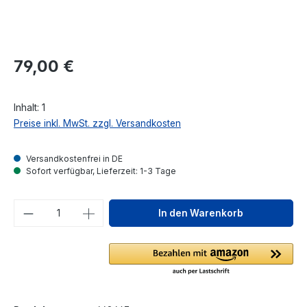
Regulärer Preis:
79,00 €
Inhalt:
1
Preise inkl. MwSt. zzgl. Versandkosten
Versandkostenfrei in DE
Sofort verfügbar, Lieferzeit: 1-3 Tage
Produkt Anzahl: Gib den gewünschten We
In den Warenkorb