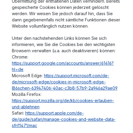
Übermittlung der enthaltenen Daten verhindern. Bereits
gespeicherte Cookies können jederzeit gelöscht
werden. Wir weisen Sie jedoch darauf hin, dass Sie
dann gegebenenfalls nicht sämtliche Funktionen dieser
Website vollumfänglich nutzen können.
Unter den nachstehenden Links können Sie sich
informieren, wie Sie die Cookies bei den wichtigsten
Browsern verwalten (u.a. auch deaktivieren) können:
Chrome:
https://support.google.com/accounts/answer/61416?
hl=de
Microsoft Edge:
https://support.microsoft.com/de-
de/microsoft-edge/cookies-in-microsoft-edge-
lB6schen-63947406-40ac-c3b8-57b9-2a946a29ae09
Mozilla Firefox:
https://support.mozilla.org/de/kb/cookies-erlauben-
und-ablehnen
Safari:
https://support.apple.com/de-
de/guide/safari/manage-cookies-and-website-data-
sfri11471/mac