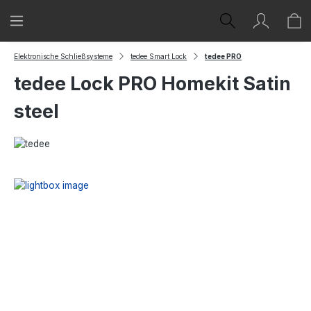
Zum Hauptinhalt springen
Elektronische Schließsysteme
tedee Smart Lock
tedee PRO
tedee Lock PRO Homekit Satin
steel