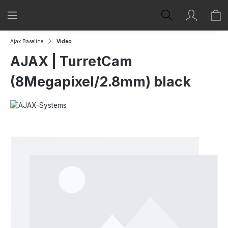
Zum Hauptinhalt springen
Ajax Baseline
Video
AJAX | TurretCam
(8Megapixel/2.8mm) black