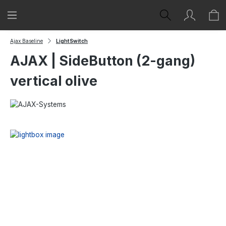
Zum Hauptinhalt springen
Ajax Baseline
LightSwitch
AJAX | SideButton (2-gang)
vertical olive