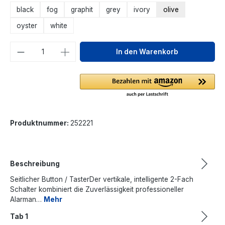
black
fog
graphit
grey
ivory
olive
oyster
white
Produkt Anzahl: Gib den gewünschten We
In den Warenkorb
Produktnummer:
252221
Beschreibung
Seitlicher Button / TasterDer vertikale, intelligente 2-Fach
Schalter kombiniert die Zuverlässigkeit professioneller
Alarman…
Mehr
Tab 1