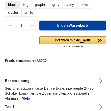
black
fog
graphit
grey
ivory
olive
oyster
white
Produkt Anzahl: Gib den gewünschten We
In den Warenkorb
Produktnummer:
685232
Beschreibung
Seitlicher Button / TasterDer vertikale, intelligente 2-Fach
Schalter kombiniert die Zuverlässigkeit professioneller
Alarman…
Mehr
Tab 1