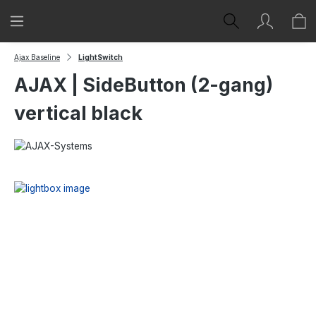
Zum Hauptinhalt springen
Ajax Baseline
LightSwitch
AJAX | SideButton (2-gang)
vertical black