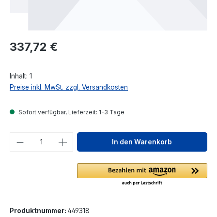
Regulärer Preis:
337,72 €
Inhalt:
1
Preise inkl. MwSt. zzgl. Versandkosten
Sofort verfügbar, Lieferzeit: 1-3 Tage
Produkt Anzahl: Gib den gewünschten We
In den Warenkorb
Produktnummer:
449318