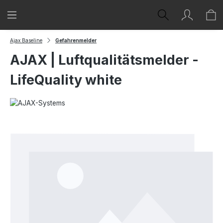
Zum Hauptinhalt springen
Ajax Baseline
Gefahrenmelder
AJAX | Luftqualitätsmelder -
LifeQuality white