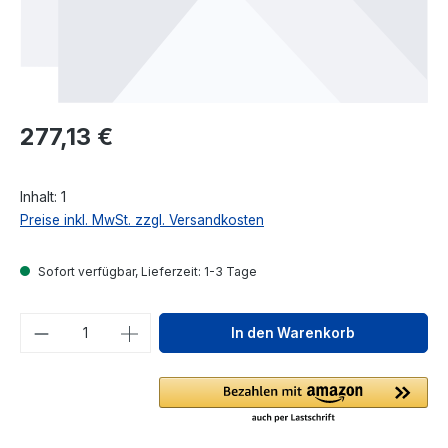
Regulärer Preis:
277,13 €
Inhalt:
1
Preise inkl. MwSt. zzgl. Versandkosten
Sofort verfügbar, Lieferzeit: 1-3 Tage
Produkt Anzahl: Gib den gewünschten We
In den Warenkorb