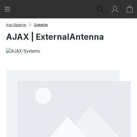
Zum Hauptinhalt springen
Ajax Baseline
Zubehör
AJAX | ExternalAntenna