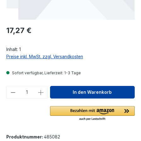
Regulärer Preis:
17,27 €
Inhalt:
1
Preise inkl. MwSt. zzgl. Versandkosten
Sofort verfügbar, Lieferzeit: 1-3 Tage
Produkt Anzahl: Gib den gewünschten We
In den Warenkorb
Produktnummer:
485082