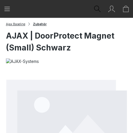
Zum Hauptinhalt springen
Ajax Baseline
Zubehör
AJAX | DoorProtect Magnet
(Small) Schwarz