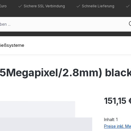
Euro
Sichere SSL Verbindung
Schnelle Lieferung
hließsysteme
5Megapixel/2.8mm) blac
Regulärer Prei
151,15 
Inhalt:
1
Preise inkl. M