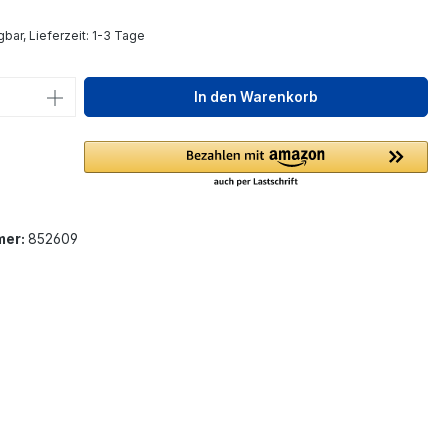
bar, Lieferzeit: 1-3 Tage
 Anzahl: Gib den gewünschten Wert ein 
In den Warenkorb
mer:
852609