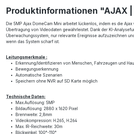
Produktinformationen "AJAX 
Die 5MP Ajax DomeCam Mini arbeitet lückenlos, indem es die Ajax 
Übertragung von Videodaten gewährleistet. Dank der KI-Analysef
Überwachungssystem, nur relevante Ereignisse aufzuzeichnen und 
wenn das System scharf ist.
Leitungsmerkmale :
Erkennung/Identifizieren von Menschen, Fahrzeugen und Hau
Bewegungserkennung
Automatische Szenarien
Speichern ohne NVR auf SD Karte möglich
Technische Daten:
Max.Auflösung: 5MP
Bildauflösung: 2880 x 1620 Pixel
Brennweite: 2,8mm
Videokompression: H.265, H.264
Max. IR-Reichweite: 30m
Blickwinkel: 100°-110°