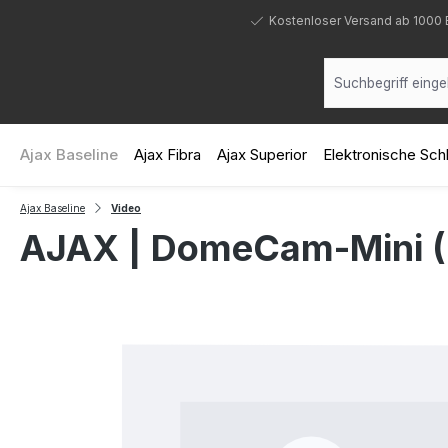
 Hauptinhalt springen
Zur Suche springen
Zur Hauptnavigation springen
Kostenloser Versand ab 1000 
Ajax Baseline
Ajax Fibra
Ajax Superior
Elektronische Sc
Ajax Baseline
Video
AJAX | DomeCam-Mini (