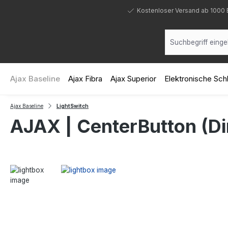
 Hauptinhalt springen
Zur Suche springen
Zur Hauptnavigation springen
Kostenloser Versand ab 1000 
Ajax Baseline
Ajax Fibra
Ajax Superior
Elektronische Sc
Ajax Baseline
LightSwitch
AJAX | CenterButton (Di