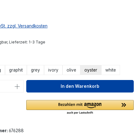
wSt. zzgl. Versandkosten
bar, Lieferzeit: 1-3 Tage
ählen
g
graphit
grey
ivory
olive
oyster
white
 Anzahl: Gib den gewünschten Wert ein 
In den Warenkorb
mer:
676288