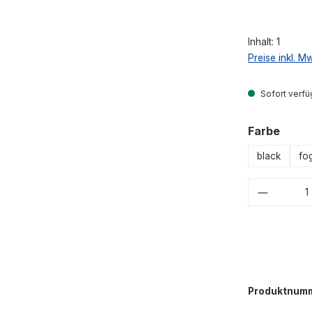
Inhalt:
1
Preise inkl. M
Sofort verfüg
ausw
Farbe
black
fo
Produkt
Produktnum