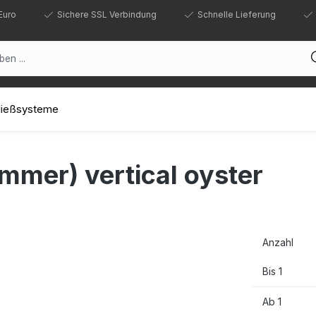
Euro
Sichere SSL Verbindung
Schnelle Lieferung
hließsysteme
mmer) vertical oyster
Anzahl
Bis
1
Ab
1