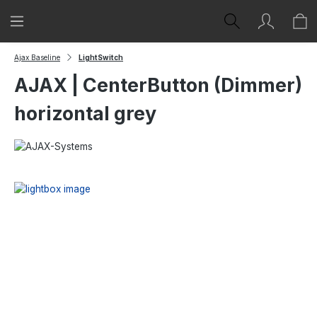
Zum Hauptinhalt springen
Ajax Baseline
LightSwitch
AJAX | CenterButton (Dimmer)
horizontal grey