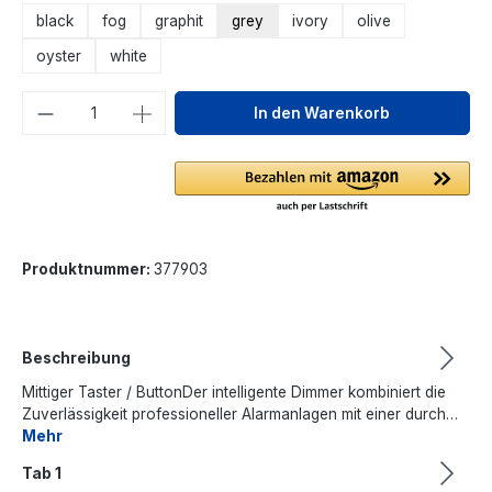
black
fog
graphit
grey
ivory
olive
oyster
white
Produkt Anzahl: Gib den gewünschten We
In den Warenkorb
Produktnummer:
377903
Beschreibung
Mittiger Taster / ButtonDer intelligente Dimmer kombiniert die
Zuverlässigkeit professioneller Alarmanlagen mit einer durch…
Mehr
Tab 1