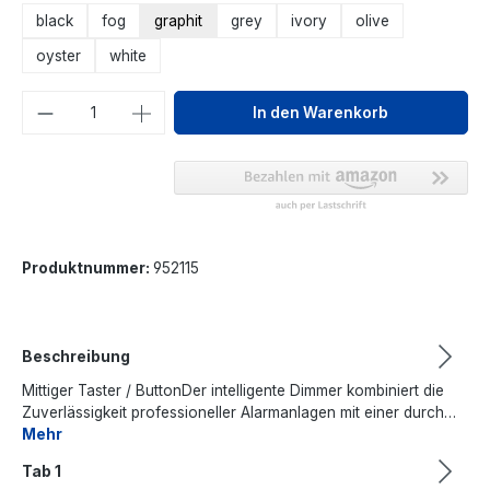
black
fog
graphit
grey
ivory
olive
oyster
white
Produkt Anzahl: Gib den gewünschten We
In den Warenkorb
Produktnummer:
952115
Beschreibung
Mittiger Taster / ButtonDer intelligente Dimmer kombiniert die
Zuverlässigkeit professioneller Alarmanlagen mit einer durch…
Mehr
Tab 1