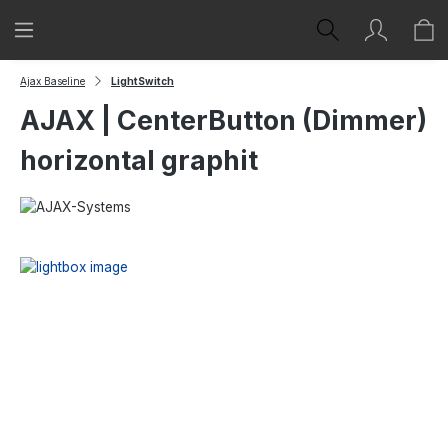
Zum Hauptinhalt springen
Ajax Baseline
LightSwitch
AJAX | CenterButton (Dimmer)
horizontal graphit