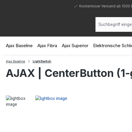
 Hauptinhalt springen
Zur Suche springen
Zur Hauptnavigation springen
Kostenloser Versand ab 1000 
Ajax Baseline
Ajax Fibra
Ajax Superior
Elektronische Sch
Ajax Baseline
LightSwitch
AJAX | CenterButton (1-