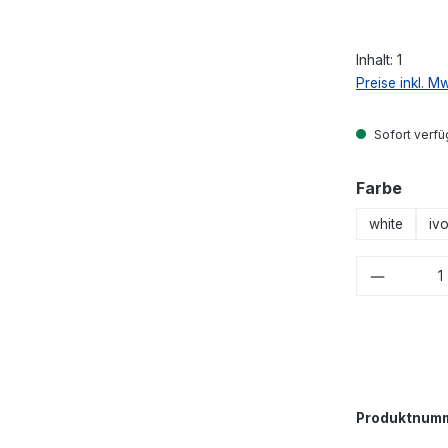
Inhalt:
1
Preise inkl. M
Sofort verfüg
ausw
Farbe
white
iv
Produkt
Produktnum