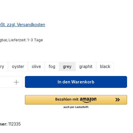
wSt. zzgl. Versandkosten
bar, Lieferzeit: 1-3 Tage
ählen
ory
oyster
olive
fog
grey
graphit
black
 Anzahl: Gib den gewünschten Wert ein 
In den Warenkorb
mer:
112335