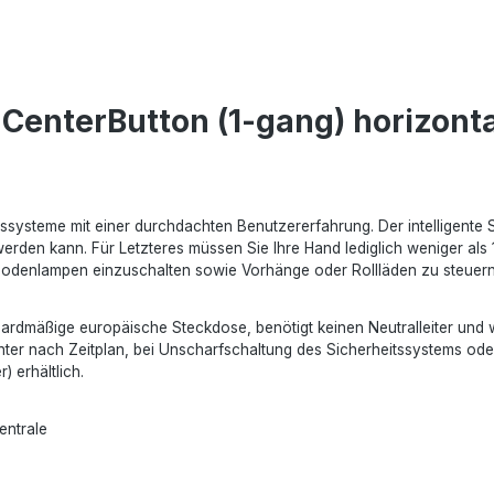
CenterButton (1-gang) horizonta
itssysteme mit einer durchdachten Benutzererfahrung. Der intelligente
rden kann. Für Letzteres müssen Sie Ihre Hand lediglich weniger als 15
nd Bodenlampen einzuschalten sowie Vorhänge oder Rollläden zu steuern
standardmäßige europäische Steckdose, benötigt keinen Neutralleiter 
hter nach Zeitplan, bei Unscharfschaltung des Sicherheitssystems oder 
 erhältlich.
entrale