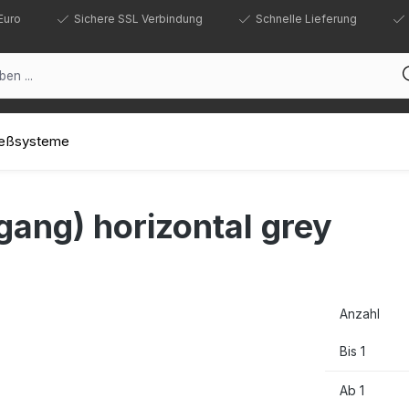
Euro
Sichere SSL Verbindung
Schnelle Lieferung
ließsysteme
gang) horizontal grey
Anzahl
Bis
1
Ab
1